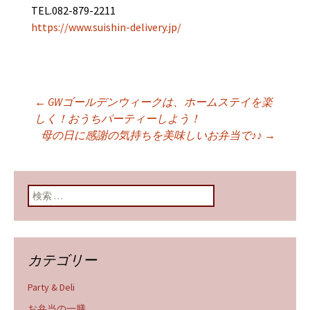
TEL.082-879-2211
https://www.suishin-delivery.jp/
←
GWゴールデンウィークは、ホームステイを楽
投稿ナビゲーショ
しく！おうちパーティーしよう！
母の日に感謝の気持ちを美味しいお弁当で♪♪
→
ン
検索:
カテゴリー
Party & Deli
お弁当の一膳