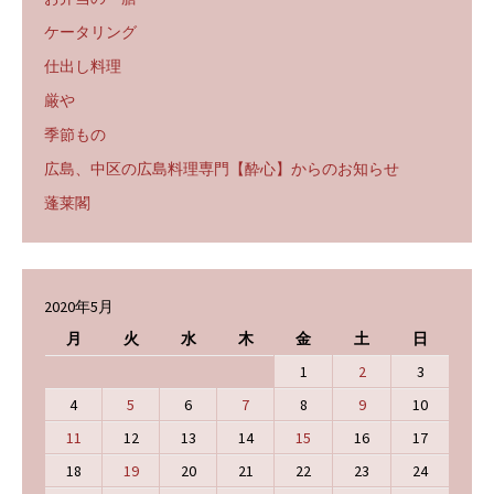
ケータリング
仕出し料理
厳や
季節もの
広島、中区の広島料理専門【酔心】からのお知らせ
蓬莱閣
2020年5月
月
火
水
木
金
土
日
1
2
3
4
5
6
7
8
9
10
11
12
13
14
15
16
17
18
19
20
21
22
23
24