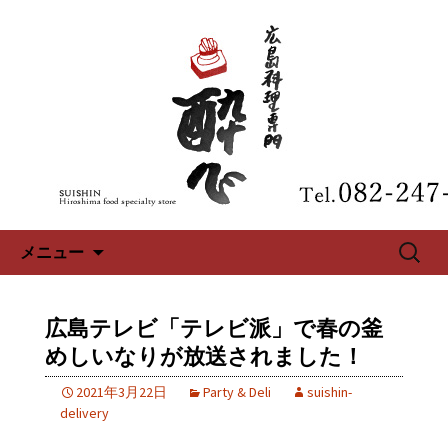
広島、中区の広島料理専門【酔心】の
最新情報
広島、中区の広島料理専門【酔
心】のブログ
コンテンツへ移動
検
メニュー
索:
広島テレビ「テレビ派」で春の釜
めしいなりが放送されました！
2021年3月22日
Party & Deli
suishin-
delivery