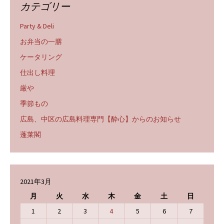
カテゴリー
Party & Deli
お弁当の一膳
ケータリング
仕出し料理
厳や
季節もの
広島、中区の広島料理専門【酔心】からのお知らせ
蓬莱閣
2021年3月
月
火
水
木
金
土
日
1
2
3
4
5
6
7