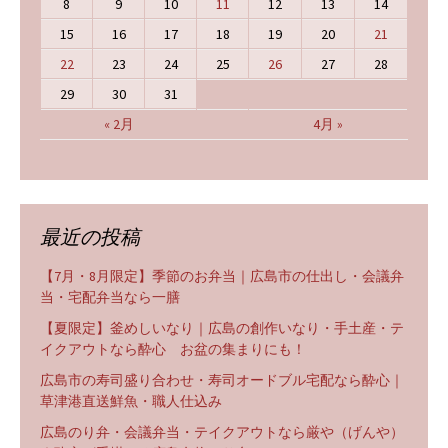
8
9
10
11
12
13
14
15
16
17
18
19
20
21
22
23
24
25
26
27
28
29
30
31
« 2月
4月 »
最近の投稿
【7月・8月限定】季節のお弁当｜広島市の仕出し・会議弁
当・宅配弁当なら一膳
【夏限定】釜めしいなり｜広島の創作いなり・手土産・テ
イクアウトなら酔心 お盆の集まりにも！
広島市の寿司盛り合わせ・寿司オードブル宅配なら酔心｜
草津港直送鮮魚・職人仕込み
広島のり弁・会議弁当・テイクアウトなら厳や（げんや）