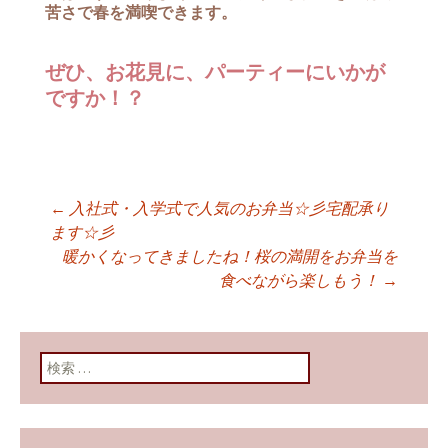
苦さで春を満喫できます。
ぜひ、お花見に、パーティーにいかが
ですか！？
←
入社式・入学式で人気のお弁当☆彡宅配承り
投稿ナビゲーショ
ます☆彡
暖かくなってきましたね！桜の満開をお弁当を
食べながら楽しもう！
→
ン
検索: