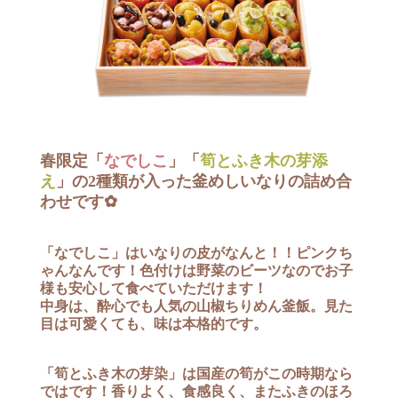
春限定「
なでしこ
」「
筍とふき木の芽添
え
」の2種類が入った釜めしいなりの詰め合
わせです✿
「なでしこ」はいなりの皮がなんと！！ピンクち
ゃんなんです！色付けは野菜のビーツなのでお子
様も安心して食べていただけます！
中身は、酔心でも人気の山椒ちりめん釜飯。見た
目は可愛くても、味は本格的です。
「筍とふき木の芽染」は国産の筍がこの時期なら
ではです！香りよく、食感良く、またふきのほろ