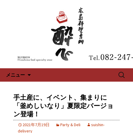
広島、中区の広島料理専門【酔心】の
最新情報
広島、中区の広島料理専門【酔
心】のブログ
コンテンツへ移動
検
メニュー
索:
手土産に、イベント、集まりに
「釜めしいなり」夏限定バージョ
ン登場！
2021年7月19日
Party & Deli
suishin-
delivery