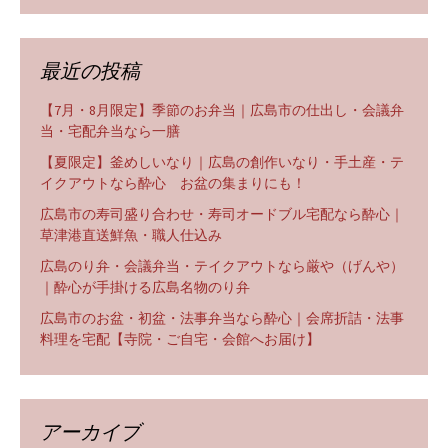
最近の投稿
【7月・8月限定】季節のお弁当｜広島市の仕出し・会議弁
当・宅配弁当なら一膳
【夏限定】釜めしいなり｜広島の創作いなり・手土産・テ
イクアウトなら酔心 お盆の集まりにも！
広島市の寿司盛り合わせ・寿司オードブル宅配なら酔心｜
草津港直送鮮魚・職人仕込み
広島のり弁・会議弁当・テイクアウトなら厳や（げんや）
｜酔心が手掛ける広島名物のり弁
広島市のお盆・初盆・法事弁当なら酔心｜会席折詰・法事
料理を宅配【寺院・ご自宅・会館へお届け】
アーカイブ