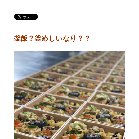
釜飯？釜めしいなり？？