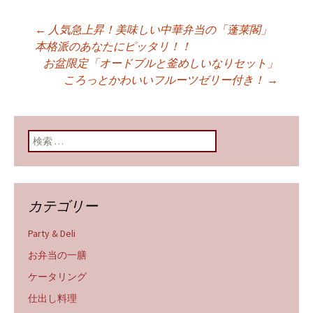
←
人気急上昇！美味しい中華弁当の「蓬莱閣」
投稿ナビゲーショ
本格派のあなたにピッタリ！！
お盆限定「オードブルと釜めしいなりセット」
ころっとかわいいフルーツゼリー付き！
→
ン
検索:
カテゴリー
Party & Deli
お弁当の一膳
ケータリング
仕出し料理