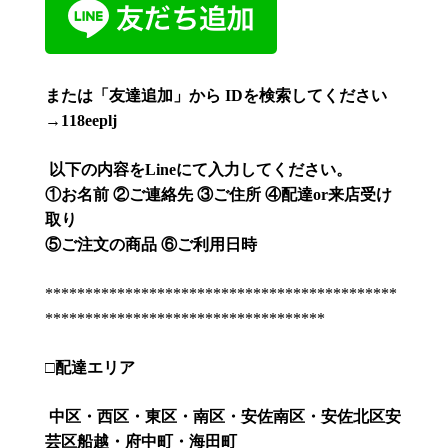
または「友達追加」から
ID
を検索してください
→118eeplj
以下の内容を
Line
にて入力してください。
①
お名前
②
ご連絡先
③
ご住所
④
配達
or
来店受け
取り
⑤
ご注文の商品
⑥
ご利用日時
********************************************
***********************************
□
配達エリア
中区・西区・東区・南区・安佐南区・安佐北区安
芸区船越・府中町・海田町