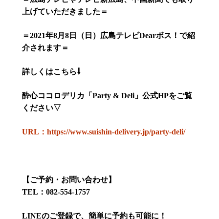
上げていただきました＝
＝
2021
年
8
月
8
日（日）広島テレビ
Dear
ボス！で紹
介されます＝
詳しくはこちら
⇩
酔心ココロデリカ「
Party & Deli
」公式
HP
をご覧
ください
▽
URL：https://www.suishin-delivery.jp/party-deli/
【ご予約・お問い合わせ】
TEL
：
082-554-1757
LINE
のご登録で、簡単に予約も可能に！