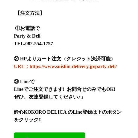
【
注文方法】
①
お電話で
Party & Deli
TEL.082-554-1757
②
HP
よりカート注文（クレジット決済可能）
URL：https://www.suishin-delivery.jp/party-deli/
③
Line
で
Line
でご注文できます
!
お問合せのみでも
OK!
ぜひ、友達登録してください
♪
」
酔心
KOKORO DELICA
の
Line
登録は下のボタン
をクリック
!!