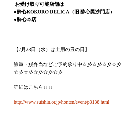
お受け取り可能店舗は
●
酔心
KOKORO DELICA
（旧
酔心毘沙門店）
●
酔心本店
————————————————————
【7月28日（水）は土用の丑の日】
鰻重・鰻弁当などご予約承り中☆彡☆彡☆彡☆彡
☆彡☆彡☆彡☆彡☆彡
詳細はこちら↓↓↓↓
http://www.suishin.or.jp/honten/event/p3138.html