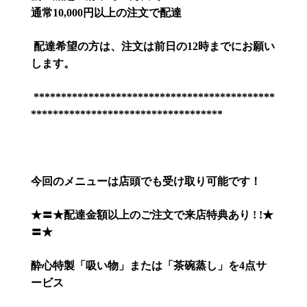
通常
10,000
円以上の注文で配達
配達希望の方は、注文は前日の
12
時までにお願い
します。
********************************************
***********************************
今回のメニューは店頭でも受け取り可能です！
★
〓
★
配達金額以上のご注文で来店特典あり
! !
★
〓
★
酔心特製「吸い物」または「茶碗蒸し」を
4
点サ
ービス