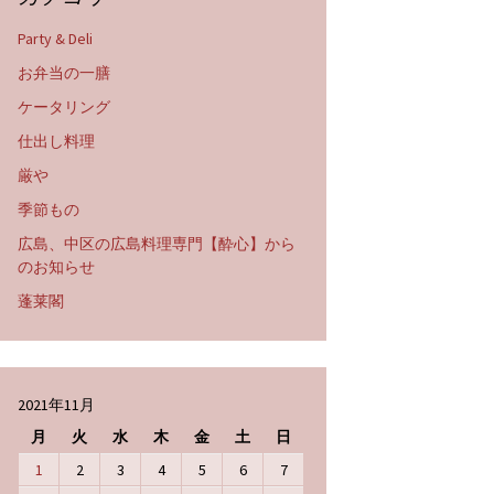
Party & Deli
お弁当の一膳
ケータリング
仕出し料理
厳や
季節もの
広島、中区の広島料理専門【酔心】から
のお知らせ
蓬莱閣
2021年11月
月
火
水
木
金
土
日
1
2
3
4
5
6
7