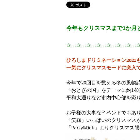
今年もクリスマスまで1
か月
☆…☆…☆…☆…☆…☆…☆…
ひろしまドリミネーション2021も1
一気にクリスマスモードに突入
今年で20回目を数える冬の風物
「おとぎの国」をテーマに約14
平和大通りなど市内中心部を彩
お子様の大事なイベントでもあ
「笑顔」いっぱいのクリスマス
「Party&Deli」よりクリス