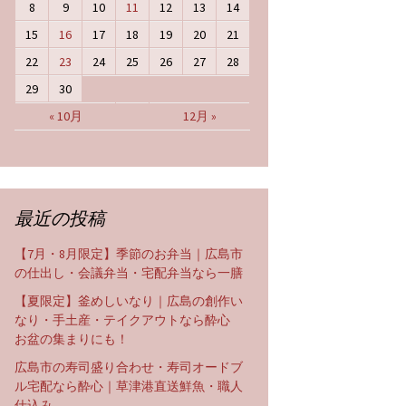
8
9
10
11
12
13
14
15
16
17
18
19
20
21
22
23
24
25
26
27
28
29
30
« 10月
12月 »
最近の投稿
【7月・8月限定】季節のお弁当｜広島市
の仕出し・会議弁当・宅配弁当なら一膳
【夏限定】釜めしいなり｜広島の創作い
なり・手土産・テイクアウトなら酔心
お盆の集まりにも！
広島市の寿司盛り合わせ・寿司オードブ
ル宅配なら酔心｜草津港直送鮮魚・職人
仕込み