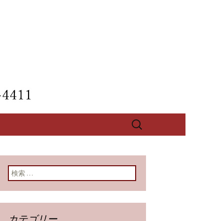
【酔心】のブ
検
索:
検索:
カテゴリー