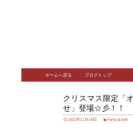
広島、中区の広島料理専門
広島、中
ログ
コンテンツへ移動
ホームへ戻る
ブログトップ
クリスマス限定「
せ」登場☆彡！！
2021年11月16日
Party & Deli