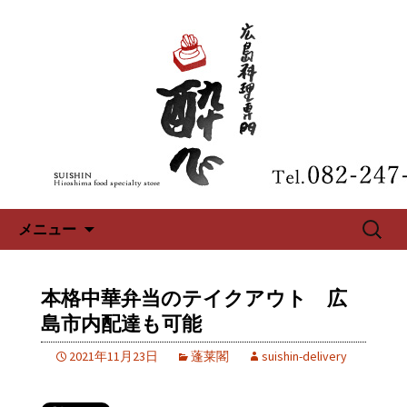
広島、中区の広島料理専門【酔心】の
最新情報
広島、中区の広島料理専門【酔
心】のブログ
コンテンツへ移動
検
メニュー
索:
本格中華弁当のテイクアウト 広
島市内配達も可能
2021年11月23日
蓬莱閣
suishin-delivery