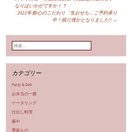
投稿ナビゲーショ
なりはいかがですか！？
2022年 酔心のこだわり「生おせち」ご予約承り
ン
中！残り僅かとなりました!!
→
検索:
カテゴリー
Party & Deli
お弁当の一膳
ケータリング
仕出し料理
厳や
季節もの