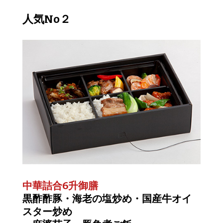
人気No２
中華詰合6升御膳
黒酢酢豚・海老の塩炒め・国産牛オイ
スター炒め