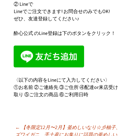
② Lineで
Lineでご注文できます! お問合せのみでもOK!
ぜひ、友達登録してください♪
酔心公式 のLine登録は下のボタンをクリック！
〈以下の内容をLineにて入力してください〉
①お名前 ②ご連絡先 ③ご住所 ④配達or来店受け
取り ⑤ご注文の商品 ⑥ご利用日時
←
【冬限定12月〜2月】釜めしいなり☆彡柚子、
ズワイガニ 手土産にお集りに話題の釜めしい