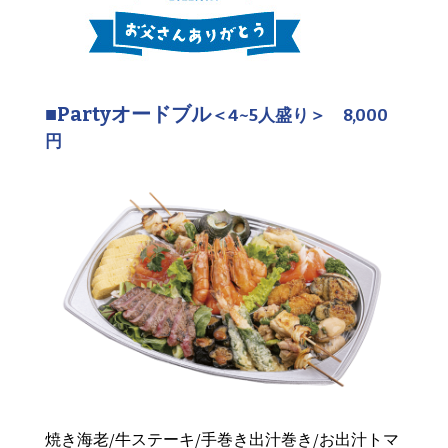
■Partyオードブル
＜4~5人盛り＞ 8,000
円
焼き海老/牛ステーキ/手巻き出汁巻き/お出汁トマ