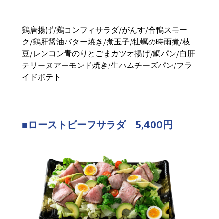
鶏唐揚げ/鶏コンフィサラダ/がんす/合鴨スモー
ク/鶏肝醤油バター焼き/煮玉子/牡蠣の時雨煮/枝
豆/レンコン青のりとごまカツオ揚げ/鯛パン/白肝
テリーヌアーモンド焼き/生ハムチーズパン/フラ
イドポテト
■ローストビーフサラダ 5,400円