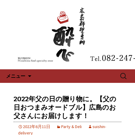
広島、中区の広島料理専門【酔心】の
最新情報
広島、中区の広島料理専門【酔
心】のブログ
コンテンツへ移動
検
メニュー
索:
2022年父の日の贈り物に。【父の
日おつまみオードブル】広島のお
父さんにお届けします！
2022年6月11日
Party & Deli
suishin-
delivery