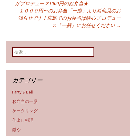
投稿ナビゲーショ
がプロデュース1000円のお弁当★
１０００円〜のお弁当「一膳」より新商品のお
知らせです！広島でのお弁当は酔心プ ロデュー
ン
ス「一膳」にお任せください
→
検索:
カテゴリー
Party & Deli
お弁当の一膳
ケータリング
仕出し料理
厳や