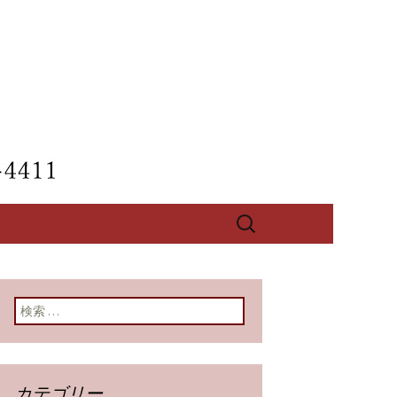
【酔心】のブ
検
索:
検索:
カテゴリー