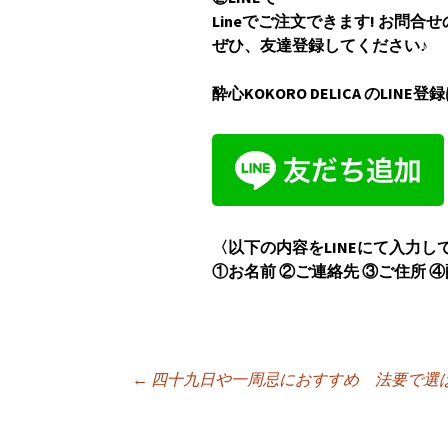
Lineでご注文できます! お問合せ
ぜひ、友達登録してください♪
酔心
KOKORO DELICA
のLINE
登録
〈以下の内容をLINEにて入力し
①お名前
②ご連絡先
③ご住所
④
←
四十九日や一周忌におすすめ 法要で選
投稿ナビゲーシ