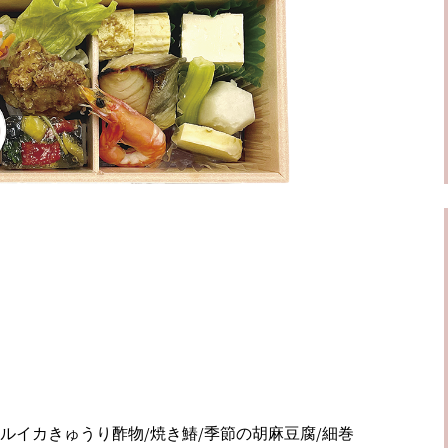
ルイカきゅうり酢物/焼き鰆/季節の胡麻豆腐/細巻