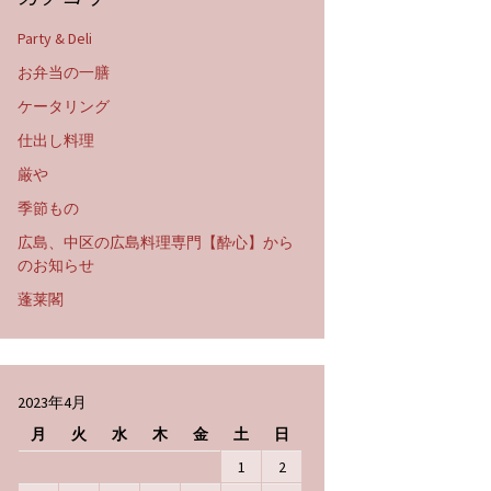
Party & Deli
お弁当の一膳
ケータリング
仕出し料理
厳や
季節もの
広島、中区の広島料理専門【酔心】から
のお知らせ
蓬莱閣
2023年4月
月
火
水
木
金
土
日
1
2