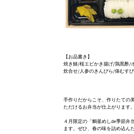
【お品書き】
焼き鰆/桜エビかき揚げ/鶏黒酢/
炊合せ/人参のきんぴら/俵むすび
手作りだからこそ、作りたての
ただけるお弁当が仕上がります
４月限定の「鯛釜めしde季節弁
ます。ぜひ、春の味を詰め込ん