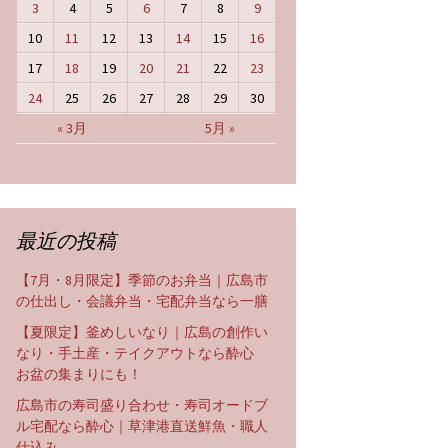
3
4
5
6
7
8
9
10
11
12
13
14
15
16
17
18
19
20
21
22
23
24
25
26
27
28
29
30
« 3月
5月 »
最近の投稿
【7月・8月限定】季節のお弁当｜広島市
の仕出し・会議弁当・宅配弁当なら一膳
【夏限定】釜めしいなり｜広島の創作い
なり・手土産・テイクアウトなら酔心
お盆の集まりにも！
広島市の寿司盛り合わせ・寿司オードブ
ル宅配なら酔心｜草津港直送鮮魚・職人
仕込み