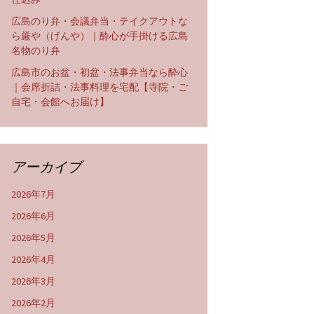
広島のり弁・会議弁当・テイクアウトな
ら厳や（げんや）｜酔心が手掛ける広島
名物のり弁
広島市のお盆・初盆・法事弁当なら酔心
｜会席折詰・法事料理を宅配【寺院・ご
自宅・会館へお届け】
アーカイブ
2026年7月
2026年6月
2026年5月
2026年4月
2026年3月
2026年2月