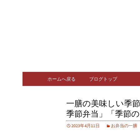
広島、中区の広島料理専門
広島、中
ログ
コンテンツへ移動
ホームへ戻る
ブログトップ
一膳の美味しい季節
季節弁当」「季節の
2023年4月11日
お弁当の一膳