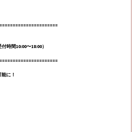
======================
受付時間10:00〜18:00）
======================
可能に！