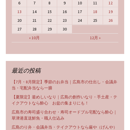
6
7
8
9
10
11
12
13
14
15
16
17
18
19
20
21
22
23
24
25
26
27
28
29
30
« 10月
12月 »
最近の投稿
【7月・8月限定】季節のお弁当｜広島市の仕出し・会議弁
当・宅配弁当なら一膳
【夏限定】釜めしいなり｜広島の創作いなり・手土産・テ
イクアウトなら酔心 お盆の集まりにも！
広島市の寿司盛り合わせ・寿司オードブル宅配なら酔心｜
草津港直送鮮魚・職人仕込み
広島のり弁・会議弁当・テイクアウトなら厳や（げんや）