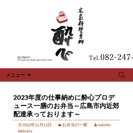
広島、中区の広島料理専門【酔心】の
最新情報
広島、中区の広島料理専門【酔
心】のブログ
コンテンツへ移動
検
メニュー
索:
2023年度の仕事納めに酔心プロデ
ュース一膳のお弁当～広島市内近郊
配達承っております～
2023年11月12日
お弁当の一膳
suishin-
delivery