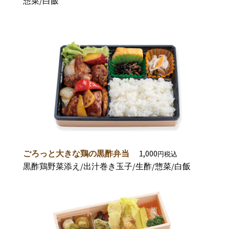
惣菜/白飯
1,000
ごろっと大き
な鶏の黒酢弁
当
円税込
黒酢鶏野菜添え/出汁巻き玉子/生酢/惣菜/白飯