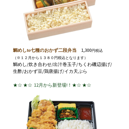
1,300
鯛めしto七種のおかず二段弁当
円税込
（※１２月から１３８０円税込となります）
鯛めし/炊き合わせ/出汁巻玉子/ちくわ磯辺揚げ/
生酢/おかず豆/鶏唐揚げ/イカ天ぷら
★☆ ★☆ 12月から新登場!！★☆ ★☆