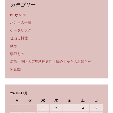
カテゴリー
Party & Deli
お弁当の一膳
ケータリング
仕出し料理
厳や
季節もの
広島、中区の広島料理専門【酔心】からのお知らせ
蓬莱閣
2023年11月
月
火
水
木
金
土
日
1
2
3
4
5