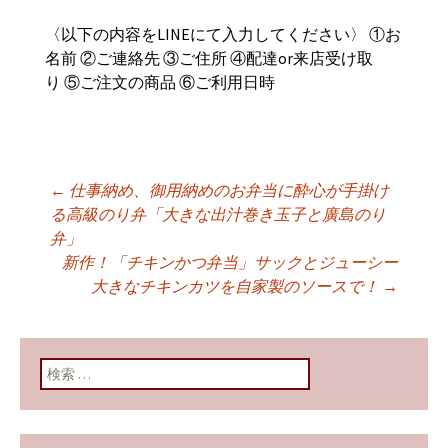
〈以下の内容をLINEにて入力してください〉 ①お
名前 ②ご連絡先 ③ご住所 ④配達
or
来店受け取
り ⑤ご注文の商品 ⑥ご利用日時
←
仕事納め、御用納めのお弁当に酔心が手掛け
投稿ナビゲーショ
る高級のり弁「大きな出汁巻き玉子と廣島のり
弁」
新作！「チキンかつ弁当」サックとジューシー
ン
大きなチキンカツを自家製のソースで！
→
検索: