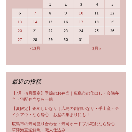
1
2
3
4
5
6
7
8
9
10
11
12
13
14
15
16
17
18
19
20
21
22
23
24
25
26
27
28
29
30
31
« 12月
2月 »
最近の投稿
【7月・8月限定】季節のお弁当｜広島市の仕出し・会議弁
当・宅配弁当なら一膳
【夏限定】釜めしいなり｜広島の創作いなり・手土産・テ
イクアウトなら酔心 お盆の集まりにも！
広島市の寿司盛り合わせ・寿司オードブル宅配なら酔心｜
草津港直送鮮魚・職人仕込み