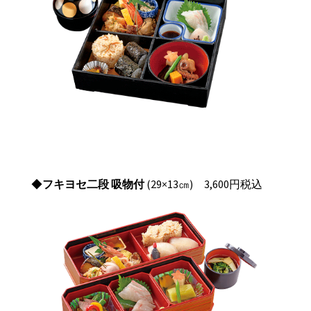
◆
フキヨセ二段 吸物付
(29×13㎝) 3,600円税込