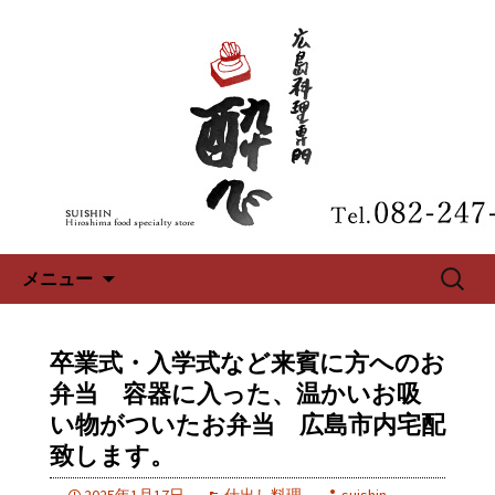
広島、中区の広島料理専門【酔心】の
最新情報
広島、中区の広島料理専門【酔
心】のブログ
コンテンツへ移動
検
メニュー
索:
卒業式・入学式など来賓に方へのお
弁当 容器に入った、温かいお吸
い物がついたお弁当 広島市内宅配
致します。