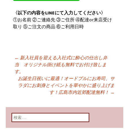
〈以下の内容をLINEにて入力してください〉
①お名前 ②ご連絡先 ③ご住所 ④配達or来店受け
取り ⑤ご注文の商品 ⑥ご利用日時
←
新入社員を迎える入社式に酔心の仕出し弁
投稿ナビゲーショ
当 オリジナル掛け紙も無料でお付け致しま
す。
お誕生日祝いに最適！オードブルにお寿司、サ
ン
ラダにお刺身とイベントを華やかに盛り上げま
す！広島市内近郊配達無料！
→
検索: