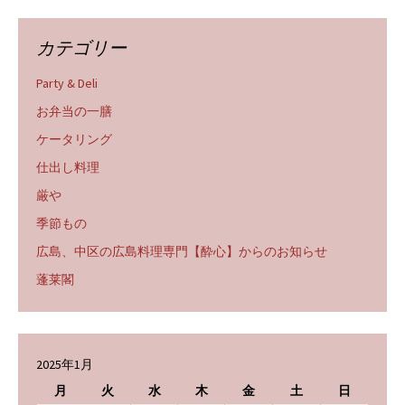
カテゴリー
Party & Deli
お弁当の一膳
ケータリング
仕出し料理
厳や
季節もの
広島、中区の広島料理専門【酔心】からのお知らせ
蓬莱閣
2025年1月
月
火
水
木
金
土
日