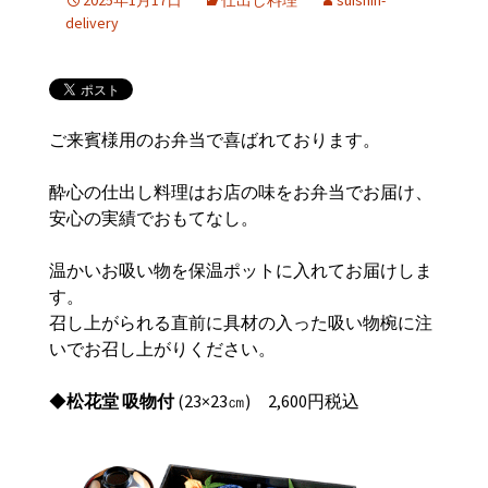
2025年1月17日
仕出し料理
suishin-
delivery
ご来賓様用のお弁当で喜ばれております。
酔心の仕出し料理はお店の味をお弁当でお届け、
安心の実績でおもてなし。
温かいお吸い物を保温ポットに入れてお届けしま
す。
召し上がられる直前に具材の入った吸い物椀に注
いでお召し上がりください。
◆
松花堂 吸物付
(23×23㎝) 2,600円税込