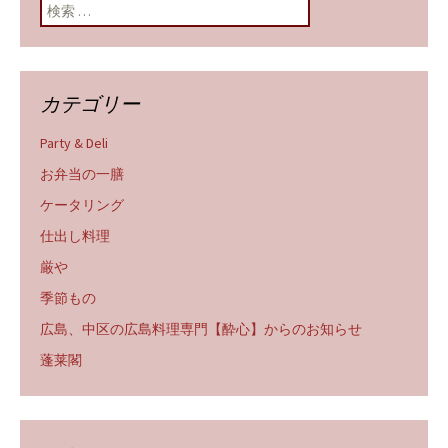
検索:
カテゴリー
Party & Deli
お弁当の一膳
ケータリング
仕出し料理
厳や
季節もの
広島、中区の広島料理専門【酔心】からのお知らせ
蓬莱閣