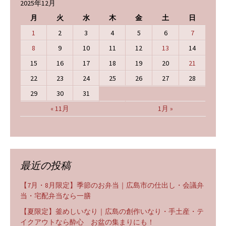
2025年12月
月
火
水
木
金
土
日
1
2
3
4
5
6
7
8
9
10
11
12
13
14
15
16
17
18
19
20
21
22
23
24
25
26
27
28
29
30
31
« 11月
1月 »
最近の投稿
【7月・8月限定】季節のお弁当｜広島市の仕出し・会議弁
当・宅配弁当なら一膳
【夏限定】釜めしいなり｜広島の創作いなり・手土産・テ
イクアウトなら酔心 お盆の集まりにも！