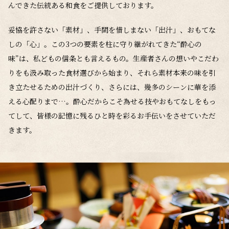
んできた伝統ある和食をご提供しております。
妥協を許さない「素材」、手間を惜しまない「出汁」、おもてな
しの「心」。この3つの要素を柱に守り継がれてきた“酔心の
味”は、私どもの信条とも言えるもの。生産者さんの想いやこだわ
りをも汲み取った食材選びから始まり、それら素材本来の味を引
き立たせるための出汁づくり、さらには、幾多のシーンに華を添
える心配りまで…。酔心だからこそ為せる技やおもてなしをもっ
てして、皆様の記憶に残るひと時を彩るお手伝いをさせていただ
きます。