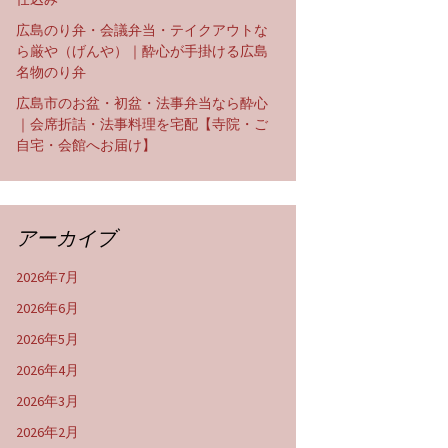
広島のり弁・会議弁当・テイクアウトな
ら厳や（げんや）｜酔心が手掛ける広島
名物のり弁
広島市のお盆・初盆・法事弁当なら酔心
｜会席折詰・法事料理を宅配【寺院・ご
自宅・会館へお届け】
アーカイブ
2026年7月
2026年6月
2026年5月
2026年4月
2026年3月
2026年2月