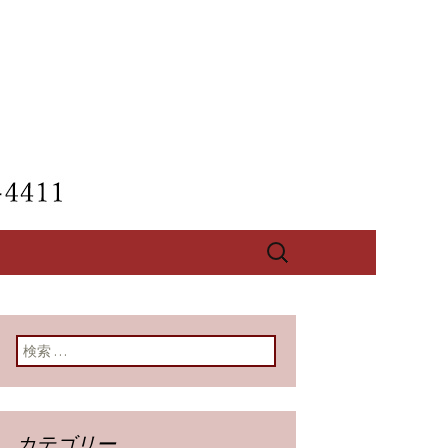
【酔心】のブ
検
索:
検索:
カテゴリー