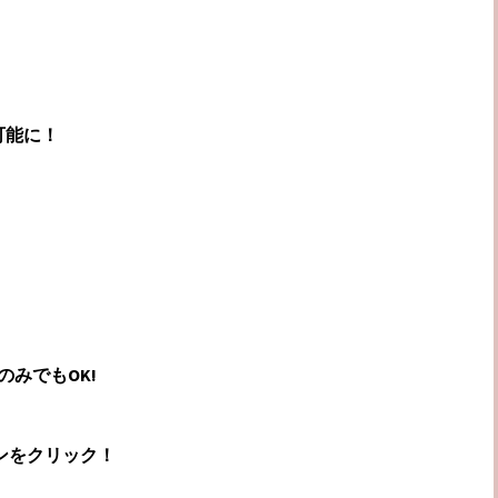
可能に！
のみでもOK!
タンをクリック！