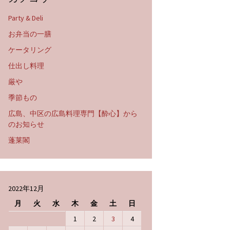
Party & Deli
お弁当の一膳
ケータリング
仕出し料理
厳や
季節もの
広島、中区の広島料理専門【酔心】から
のお知らせ
蓬莱閣
2022年12月
月
火
水
木
金
土
日
1
2
3
4