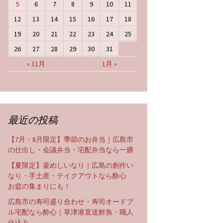
5
6
7
8
9
10
11
12
13
14
15
16
17
18
19
20
21
22
23
24
25
26
27
28
29
30
31
« 11月
1月 »
最近の投稿
【7月・8月限定】季節のお弁当｜広島市
の仕出し・会議弁当・宅配弁当なら一膳
【夏限定】釜めしいなり｜広島の創作い
なり・手土産・テイクアウトなら酔心
お盆の集まりにも！
広島市の寿司盛り合わせ・寿司オードブ
ル宅配なら酔心｜草津港直送鮮魚・職人
仕込み