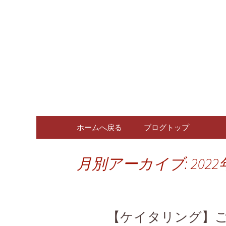
広島、中区の広島料理専門
広島、中
ログ
コンテンツへ移動
ホームへ戻る
ブログトップ
月別アーカイブ: 2022
【ケイタリング】