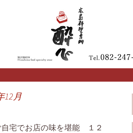
【酔心】の最新情報
区の広島料理専門
年12月
ご自宅でお店の味を堪能 １２