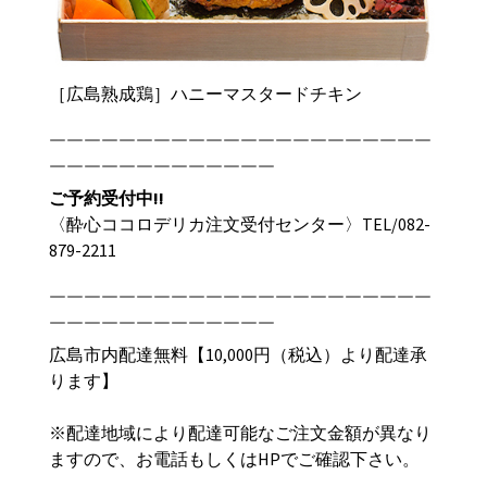
［広島熟成鶏］ハニーマスタードチキン
￣￣￣￣￣￣￣￣￣￣￣￣￣￣￣￣￣￣￣￣￣￣
￣￣￣￣￣￣￣￣￣￣￣￣￣
ご予約受付中
!!
〈酔心ココロデリカ注文受付センター〉TEL/
082-
879-2211
￣￣￣￣￣￣￣￣￣￣￣￣￣￣￣￣￣￣￣￣￣￣
￣￣￣￣￣￣￣￣￣￣￣￣￣
広島市内配達無料【
10,000
円（税込）より配達承
ります】
※配達地域により配達可能なご注文金額が異なり
ますので、お電話もしくは
HP
でご確認下さい。