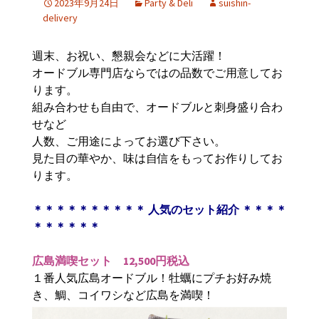
2023年9月24日
Party & Deli
suishin-
delivery
週末、お祝い、懇親会などに大活躍！
オードブル専門店ならではの品数でご用意してお
ります。
組み合わせも自由で、オードブルと刺身盛り合わ
せなど
人数、ご用途によってお選び下さい。
見た目の華やか、味は自信をもってお作りしてお
ります。
＊＊＊＊＊＊＊＊＊＊
人気のセット紹介
＊＊＊＊
＊＊＊＊＊＊
広島満喫セット
12,500
円税込
１番人気広島オードブル！牡蠣にプチお好み焼
き、鯛、コイワシなど広島を満喫！