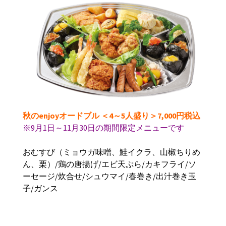
秋のenjoyオードブル ＜4～5人盛り＞7,000円税込
※9月1日～11月30日の期間限定メニューです
おむすび（ミョウガ味噌、鮭イクラ、山椒ちりめ
ん、栗）
/
鶏の唐揚げ
/
エビ天ぷら
/
カキフライ
/
ソ
ーセージ
/
炊合せ
/
シュウマイ
/
春巻き
/
出汁巻き玉
子
/
ガンス