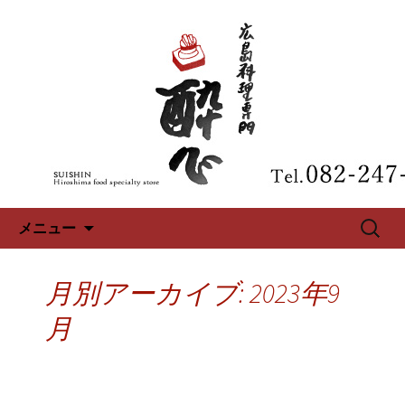
広島、中区の広島料理専門【酔心】の
最新情報
広島、中区の広島料理専門【酔
心】のブログ
コンテンツへ移動
検
メニュー
索:
月別アーカイブ: 2023年9
月