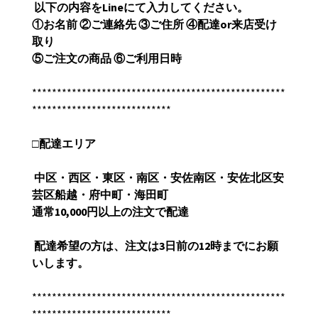
以下の内容を
Line
にて入力してください。
①
お名前
②
ご連絡先
③
ご住所
④
配達
or
来店受け
取り
⑤
ご注文の商品
⑥
ご利用日時
***************************************************
****************************
□
配達エリア
中区・西区・東区・南区・安佐南区・安佐北区安
芸区船越・府中町・海田町
通常
10,000
円以上の注文で配達
配達希望の方は、注文は3日前の
12
時までにお願
いします。
***************************************************
****************************