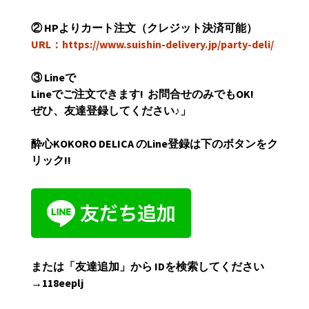
②
HP
よりカート注文（クレジット決済可能）
URL：https://www.suishin-delivery.jp/party-deli/
③
Line
で
Line
でご注文できます
!
お問合せのみでも
OK!
ぜひ、友達登録してください
♪
」
酔心
KOKORO DELICA
の
Line
登録は下のボタンをク
リック
!!
または「友達追加」から
ID
を検索してください
→118eeplj