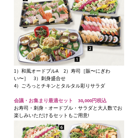
1
）和風オードブル
A
2
）寿司［賑〜にぎわ
い〜］
3
）刺身盛合せ
4
）ごろっとチキンとタルタル彩りサラダ
会議・お集まり最適セット
30,000
円税込
お寿司・刺身・オードブル・サラダと大人数でお
楽しみいただけるセットもご用意
!