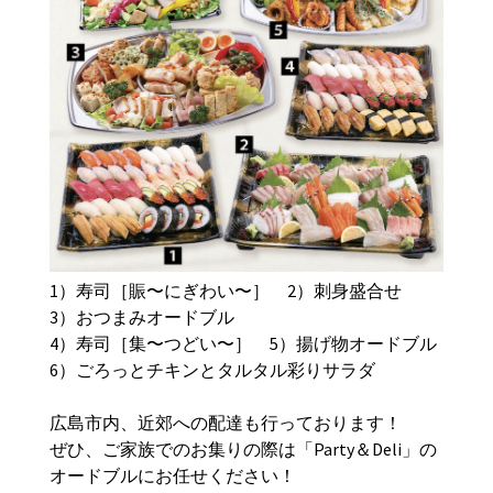
1
）寿司［賑〜にぎわい〜］
2
）刺身盛合せ
3
）おつまみオードブル
4
）寿司［集〜つどい〜］
5
）揚げ物オードブル
6
）ごろっとチキンとタルタル彩りサラダ
広島市内、近郊への配達も行っております！
ぜひ、ご家族でのお集りの際は「
Party
＆
Deli
」の
オードブルにお任せください！