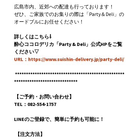
広島市内、近郊への配達も行っております！
ぜひ、ご家族でのお集りの際は「
Party
＆
Deli
」の
オードブルにお任せください！
詳しくはこちら
⇩
酔心ココロデリカ「
Party & Deli
」公式
HP
をご覧
ください
▽
URL：https://www.suishin-delivery.jp/party-deli/
**************************************************
*****************************
【ご予約・お問い合わせ】
TEL
：
082-554-1757
LINE
のご登録で、簡単に予約も可能に！
【
注文方法】