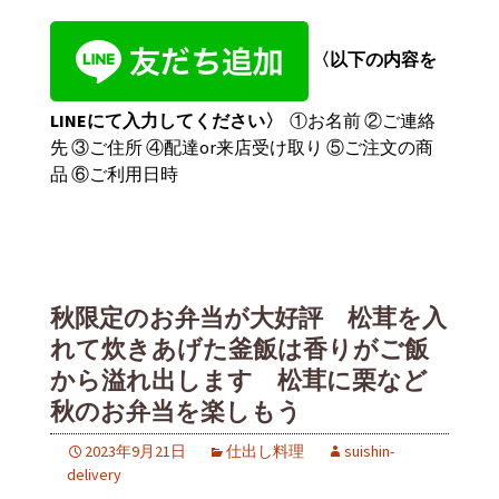
〈以下の内容を
LINEにて入力してください〉
①お名前 ②ご連絡
先 ③ご住所 ④配達or来店受け取り ⑤ご注文の商
品 ⑥ご利用日時
秋限定のお弁当が大好評 松茸を入
れて炊きあげた釜飯は香りがご飯
から溢れ出します 松茸に栗など
秋のお弁当を楽しもう
2023年9月21日
仕出し料理
suishin-
delivery