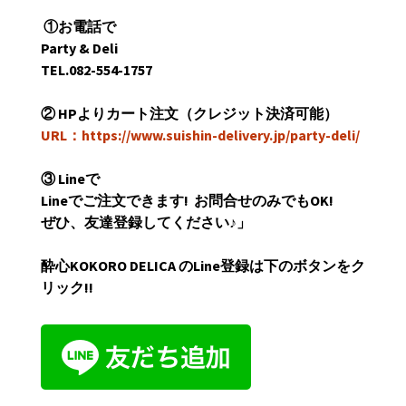
①
お電話で
Party & Deli
TEL.082-554-1757
②
HP
よりカート注文（クレジット決済可能）
URL：https://www.suishin-delivery.jp/party-deli/
③
Line
で
Line
でご注文できます
!
お問合せのみでも
OK!
ぜひ、友達登録してください
♪
」
酔心
KOKORO DELICA
の
Line
登録は下のボタンをク
リック
!!