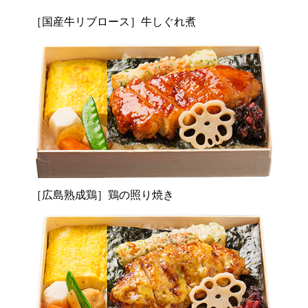
［国産牛リブロース］牛しぐれ煮
［広島熟成鶏］鶏の照り焼き