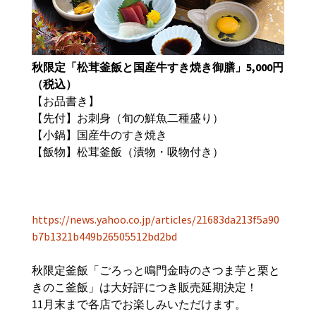
秋限定「松茸釜飯と国産牛すき焼き御膳」5,000円
（税込）
【お品書き】
【先付】お刺身（旬の鮮魚二種盛り）
【小鍋】国産牛のすき焼き
【飯物】松茸釜飯（漬物・吸物付き）
https://news.yahoo.co.jp/articles/21683da213f5a90
b7b1321b449b26505512bd2bd
秋限定釜飯「ごろっと鳴門金時のさつま芋と栗と
きのこ釜飯」は大好評につき販売延期決定！
11月末まで各店でお楽しみいただけます。