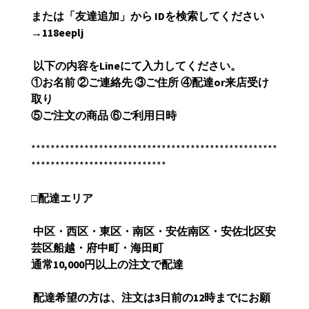
または「友達追加」から
ID
を検索してください
→118eeplj
以下の内容を
Line
にて入力してください。
①
お名前
②
ご連絡先
③
ご住所
④
配達
or
来店受け
取り
⑤
ご注文の商品
⑥
ご利用日時
***************************************************
****************************
□
配達エリア
中区・西区・東区・南区・安佐南区・安佐北区安
芸区船越・府中町・海田町
通常
10,000
円以上の注文で配達
配達希望の方は、注文は3日前の
12
時までにお願