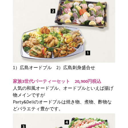
1
）広島オードブル
2
）広島刺身盛合せ
家族
3
世代パーティーセット
20,900
円税込
人気の和風オードブル、オードブルといえば揚げ
物メインですが
Party&Deli
のオードブルは焼き物、煮物、酢物な
どバラエティ豊かです。