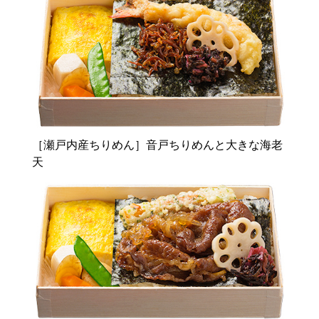
［瀬戸内産ちりめん］音戸ちりめんと大きな海老
天