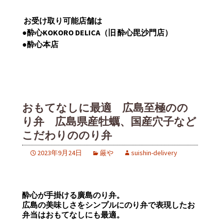
お受け取り可能店舗は
●
酔心
KOKORO DELICA
（旧
酔心毘沙門店）
●
酔心本店
おもてなしに最適 広島至極のの
り弁 広島県産牡蠣、国産穴子など
こだわりののり弁
2023年9月24日
厳や
suishin-delivery
酔心が手掛ける廣島のり弁。
広島の美味しさをシンプルにのり弁で表現したお
弁当はおもてなしにも最適。