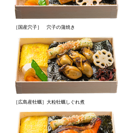
［国産穴子］ 穴子の蒲焼き
［広島産牡蠣］大粒牡蠣しぐれ煮