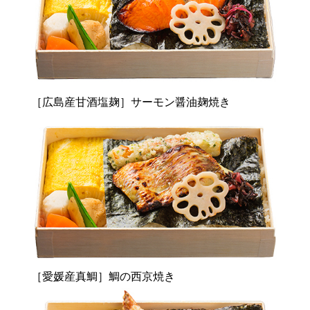
［広島産甘酒塩麹］サーモン醤油麹焼き
［愛媛産真鯛］鯛の西京焼き