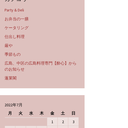
Party & Deli
お弁当の一膳
ケータリング
仕出し料理
厳や
季節もの
広島、中区の広島料理専門【酔心】から
のお知らせ
蓬莱閣
2022年7月
月
火
水
木
金
土
日
1
2
3