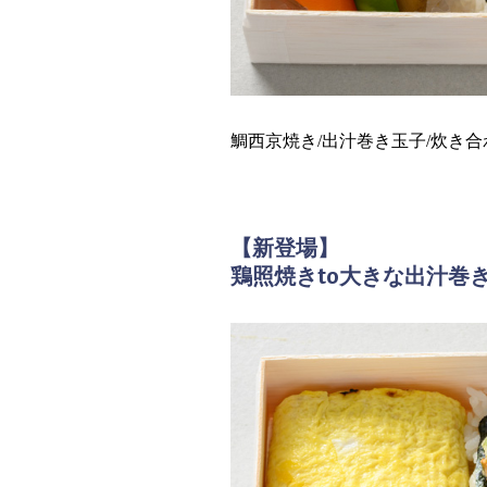
鯛西京焼き/出汁巻き玉子/炊き合
【新登場】
鶏照焼きto大きな出汁巻き