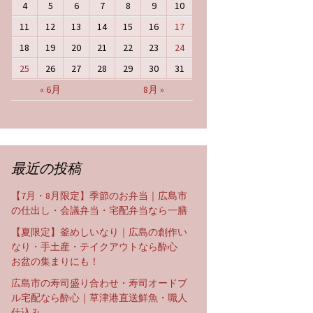
4
5
6
7
8
9
10
11
12
13
14
15
16
17
18
19
20
21
22
23
24
25
26
27
28
29
30
31
« 6月
8月 »
最近の投稿
【7月・8月限定】季節のお弁当｜広島市
の仕出し・会議弁当・宅配弁当なら一膳
【夏限定】釜めしいなり｜広島の創作い
なり・手土産・テイクアウトなら酔心
お盆の集まりにも！
広島市の寿司盛り合わせ・寿司オードブ
ル宅配なら酔心｜草津港直送鮮魚・職人
仕込み