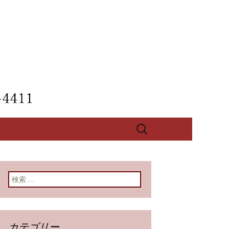
【酔心】のブ
検
索:
検索:
カテゴリー