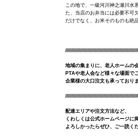
この地で、一級河川神之瀬川水
た、当店のお弁当には必要不可欠
だけでなく、お米そのものも絶
///////////////////////////////////////////////////////////
地域の集まりに、老人ホームの会
PTAや老人会など様々な場面で
企業様の大口注文も承っており
///////////////////////////////////////////////////////////
配達エリアや注文方法など、
くわしくは公式ホームページに
よろしかったらぜひ、ご一読く