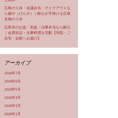
広島のり弁・会議弁当・テイクアウトな
ら厳や（げんや）｜酔心が手掛ける広島
名物のり弁
広島市のお盆・初盆・法事弁当なら酔心
｜会席折詰・法事料理を宅配【寺院・ご
自宅・会館へお届け】
アーカイブ
2026年7月
2026年6月
2026年5月
2026年4月
2026年3月
2026年2月