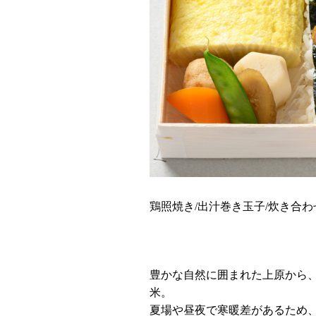
鶏照焼き/出汁巻き玉子/炊き合わ
豊かな自然に囲まれた上原から
米。
夏場や昼夜で寒暖差があるため