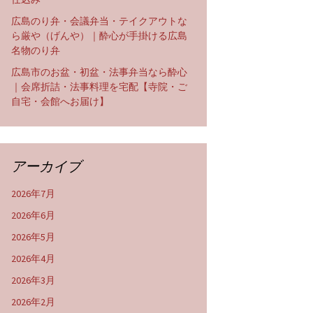
広島のり弁・会議弁当・テイクアウトな
ら厳や（げんや）｜酔心が手掛ける広島
名物のり弁
広島市のお盆・初盆・法事弁当なら酔心
｜会席折詰・法事料理を宅配【寺院・ご
自宅・会館へお届け】
アーカイブ
2026年7月
2026年6月
2026年5月
2026年4月
2026年3月
2026年2月