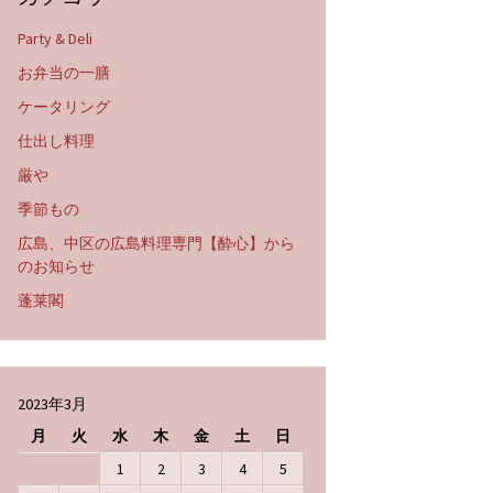
Party & Deli
お弁当の一膳
ケータリング
仕出し料理
厳や
季節もの
広島、中区の広島料理専門【酔心】から
のお知らせ
蓬莱閣
2023年3月
月
火
水
木
金
土
日
1
2
3
4
5