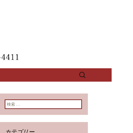
【酔心】のブ
検
索:
検索:
カテゴリー