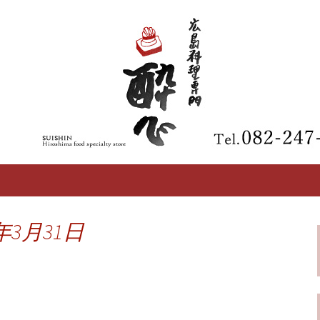
【酔心】の最新情報
区の広島料理専門
年3月31日
せ