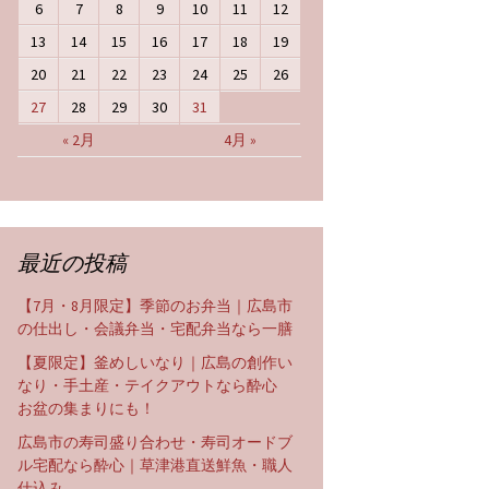
6
7
8
9
10
11
12
13
14
15
16
17
18
19
20
21
22
23
24
25
26
27
28
29
30
31
« 2月
4月 »
最近の投稿
【7月・8月限定】季節のお弁当｜広島市
の仕出し・会議弁当・宅配弁当なら一膳
【夏限定】釜めしいなり｜広島の創作い
なり・手土産・テイクアウトなら酔心
お盆の集まりにも！
広島市の寿司盛り合わせ・寿司オードブ
ル宅配なら酔心｜草津港直送鮮魚・職人
仕込み