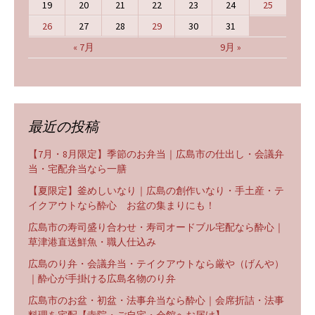
19
20
21
22
23
24
25
26
27
28
29
30
31
« 7月
9月 »
最近の投稿
【7月・8月限定】季節のお弁当｜広島市の仕出し・会議弁
当・宅配弁当なら一膳
【夏限定】釜めしいなり｜広島の創作いなり・手土産・テ
イクアウトなら酔心 お盆の集まりにも！
広島市の寿司盛り合わせ・寿司オードブル宅配なら酔心｜
草津港直送鮮魚・職人仕込み
広島のり弁・会議弁当・テイクアウトなら厳や（げんや）
｜酔心が手掛ける広島名物のり弁
広島市のお盆・初盆・法事弁当なら酔心｜会席折詰・法事