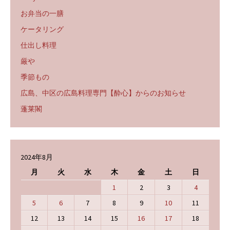
お弁当の一膳
ケータリング
仕出し料理
厳や
季節もの
広島、中区の広島料理専門【酔心】からのお知らせ
蓬莱閣
2024年8月
月
火
水
木
金
土
日
1
2
3
4
5
6
7
8
9
10
11
12
13
14
15
16
17
18