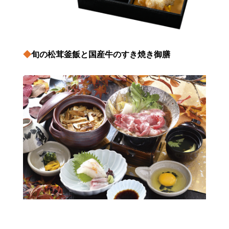
◆
旬の松茸釜飯と国産牛のすき焼き御膳