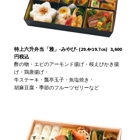
特上六升弁当「雅」-みやび-
(29.4×19.7㎝)
3,600
円税込
酢の物・エビのアーモンド揚げ・
桜えびかき揚
げ・鶏唐揚げ・
牛ステーキ・
瓢亭玉子・魚塩焼き・
胡麻豆腐・季節のフルーツゼリーなど