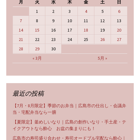
月
火
水
木
金
土
日
1
2
3
4
5
6
7
8
9
10
11
12
13
14
15
16
17
18
19
20
21
22
23
24
25
26
27
28
29
30
« 3月
5月 »
最近の投稿
【7月・8月限定】季節のお弁当｜広島市の仕出し・会議弁
当・宅配弁当なら一膳
【夏限定】釜めしいなり｜広島の創作いなり・手土産・テ
イクアウトなら酔心 お盆の集まりにも！
広島市の寿司盛り合わせ・寿司オードブル宅配なら酔心｜