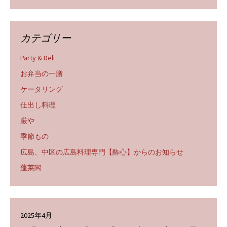
カテゴリー
Party & Deli
お弁当の一膳
ケータリング
仕出し料理
厳や
季節もの
広島、中区の広島料理専門【酔心】からのお知らせ
蓬莱閣
2025年4月