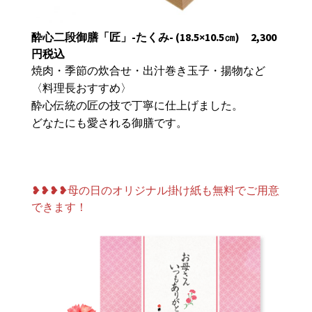
酔心二段御膳「匠」-たくみ-
(18.5×10.5㎝)
2,300
円税込
焼肉・季節の炊合せ・出汁巻き玉子・揚物など
〈料理長おすすめ〉
酔心伝統の匠の技で丁寧に仕上げました。
どなたにも愛される御膳です。
❥❥❥❥母の日のオリジナル掛け紙も無料でご用意
できます！