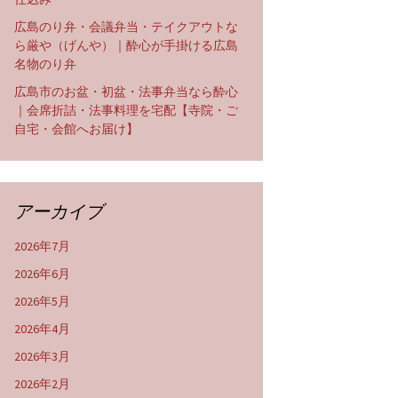
広島のり弁・会議弁当・テイクアウトな
ら厳や（げんや）｜酔心が手掛ける広島
名物のり弁
広島市のお盆・初盆・法事弁当なら酔心
｜会席折詰・法事料理を宅配【寺院・ご
自宅・会館へお届け】
アーカイブ
2026年7月
2026年6月
2026年5月
2026年4月
2026年3月
2026年2月