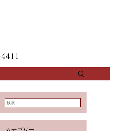
【酔心】のブ
検
索:
検索:
カテゴリー