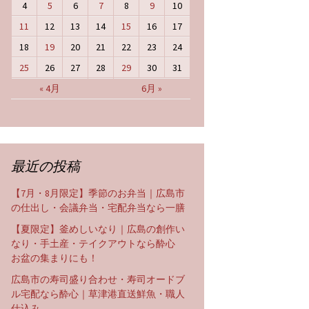
4
5
6
7
8
9
10
11
12
13
14
15
16
17
18
19
20
21
22
23
24
25
26
27
28
29
30
31
« 4月
6月 »
最近の投稿
【7月・8月限定】季節のお弁当｜広島市
の仕出し・会議弁当・宅配弁当なら一膳
【夏限定】釜めしいなり｜広島の創作い
なり・手土産・テイクアウトなら酔心
お盆の集まりにも！
広島市の寿司盛り合わせ・寿司オードブ
ル宅配なら酔心｜草津港直送鮮魚・職人
仕込み