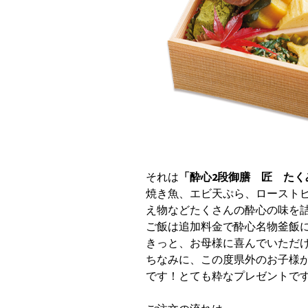
それは
「酔心2段御膳 匠 たく
焼き魚、エビ天ぷら、ロースト
え物などたくさんの酔心の味を
ご飯は追加料金で酔心名物釜飯
きっと、お母様に喜んでいただ
ちなみに、この度県外のお子様
です！とても粋なプレゼントで