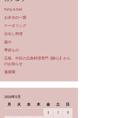
Party & Deli
お弁当の一膳
ケータリング
仕出し料理
厳や
季節もの
広島、中区の広島料理専門【酔心】から
のお知らせ
蓬莱閣
2020年5月
月
火
水
木
金
土
日
1
2
3