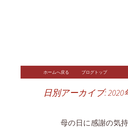
広島、中区の広島料理専門
広島、中
ログ
コンテンツへ移動
ホームへ戻る
ブログトップ
日別アーカイブ: 2020
母の日に感謝の気持