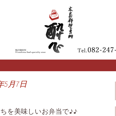
【酔心】の最新情報
区の広島料理専門
年5月7日
ちを美味しいお弁当で♪♪