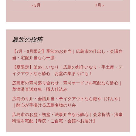
« 5月
7月 »
最近の投稿
【7月・8月限定】季節のお弁当｜広島市の仕出し・会議弁
当・宅配弁当なら一膳
【夏限定】釜めしいなり｜広島の創作いなり・手土産・テ
イクアウトなら酔心 お盆の集まりにも！
広島市の寿司盛り合わせ・寿司オードブル宅配なら酔心｜
草津港直送鮮魚・職人仕込み
広島のり弁・会議弁当・テイクアウトなら厳や（げんや）
｜酔心が手掛ける広島名物のり弁
広島市のお盆・初盆・法事弁当なら酔心｜会席折詰・法事
料理を宅配【寺院・ご自宅・会館へお届け】