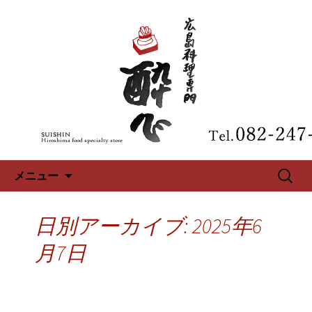
広島、中区の広島料理専門【酔心】の
最新情報
広島、中区の広島料理専門【酔
心】のブログ
コンテンツへ移動
検
メニュー
索:
日別アーカイブ: 2025年6
月7日