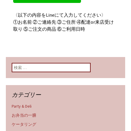
〈以下の内容をLineにて入力してください〉
①お名前 ②ご連絡先 ③ご住所 ④配達or来店受け
取り ⑤ご注文の商品 ⑥ご利用日時
検索:
カテゴリー
Party & Deli
お弁当の一膳
ケータリング