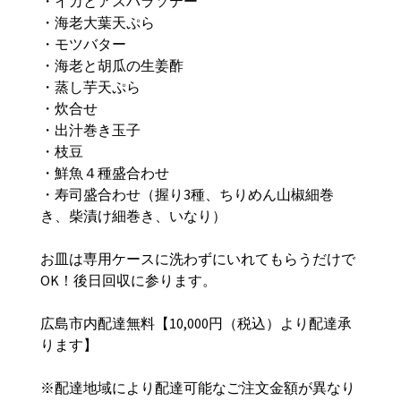
・イカとアスパラソテー
・海老大葉天ぷら
・モツバター
・海老と胡瓜の生姜酢
・蒸し芋天ぷら
・炊合せ
・出汁巻き玉子
・枝豆
・鮮魚４種盛合わせ
・寿司盛合わせ（握り3種、ちりめん山椒細巻
き、柴漬け細巻き、いなり）
お皿は専用ケースに洗わずにいれてもらうだけで
OK
！後日回収に参ります。
広島市内配達無料【10,000円（税込）より配達承
ります】
※配達地域により配達可能なご注文金額が異なり