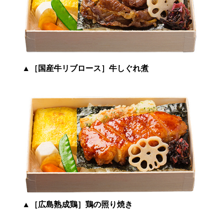
▲
［国産牛リブロース］牛しぐれ煮
▲
［広島熟成鶏］鶏の照り焼き