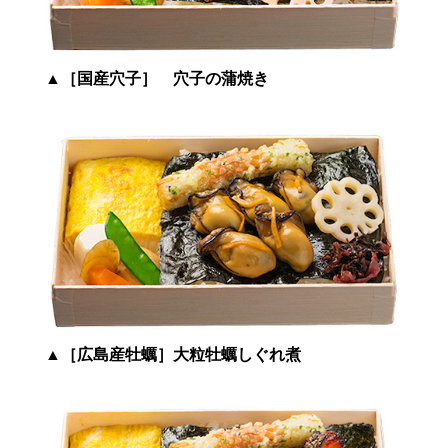
▲［国産穴子］ 穴子の蒲焼き
▲
［広島産牡蠣］大粒牡蠣しぐれ煮