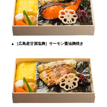
▲
［広島産甘酒塩麹］サーモン醤油麹焼き