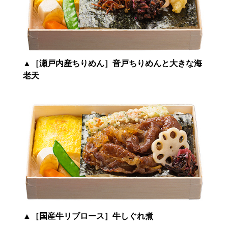
▲
［瀬戸内産ちりめん］音戸ちりめんと大きな海
老天
▲
［国産牛リブロース］牛しぐれ煮