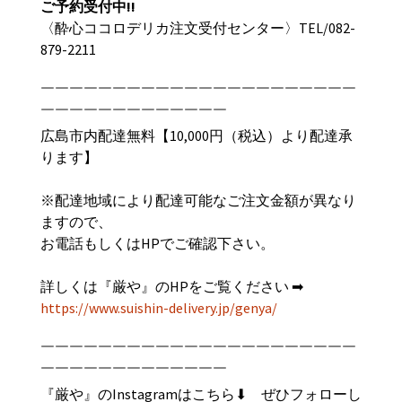
ご予約受付中
!!
〈酔心ココロデリカ注文受付センター〉TEL/
082-
879-2211
￣￣￣￣￣￣￣￣￣￣￣￣￣￣￣￣￣￣￣￣￣￣
￣￣￣￣￣￣￣￣￣￣￣￣￣
広島市内配達無料【
10,000
円（税込）より配達承
ります】
※配達地域により配達可能なご注文金額が異なり
ますので、
お電話もしくは
HP
でご確認下さい。
詳しくは『
厳や
』のHPをご覧ください ➡︎
https://www.suishin-delivery.jp/genya/
￣￣￣￣￣￣￣￣￣￣￣￣￣￣￣￣￣￣￣￣￣￣
￣￣￣￣￣￣￣￣￣￣￣￣￣
『厳や』のInstagramはこちら⬇︎ ぜひフォローし