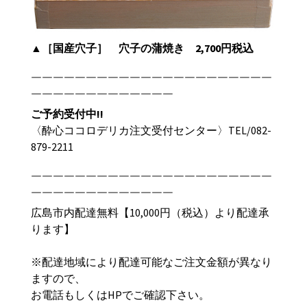
▲［国産穴子］ 穴子の蒲焼き 2,700円税込
￣￣￣￣￣￣￣￣￣￣￣￣￣￣￣￣￣￣￣￣￣￣
￣￣￣￣￣￣￣￣￣￣￣￣￣
ご予約受付中
!!
〈酔心ココロデリカ注文受付センター〉TEL/
082-
879-2211
￣￣￣￣￣￣￣￣￣￣￣￣￣￣￣￣￣￣￣￣￣￣
￣￣￣￣￣￣￣￣￣￣￣￣￣
広島市内配達無料【
10,000
円（税込）より配達承
ります】
※配達地域により配達可能なご注文金額が異なり
ますので、
お電話もしくは
HP
でご確認下さい。