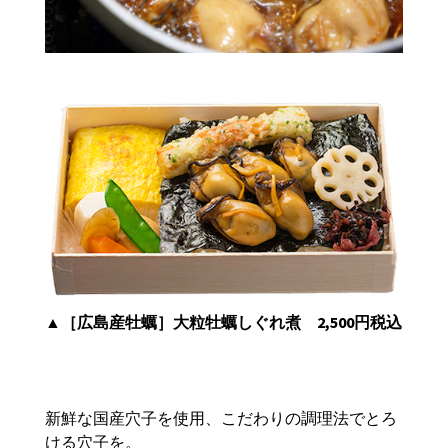
▲
［広島産牡蠣］大粒牡蠣しぐれ煮 2,500円税込
新鮮な国産穴子を使用、こだわりの調理法でとろ
ける穴子を。