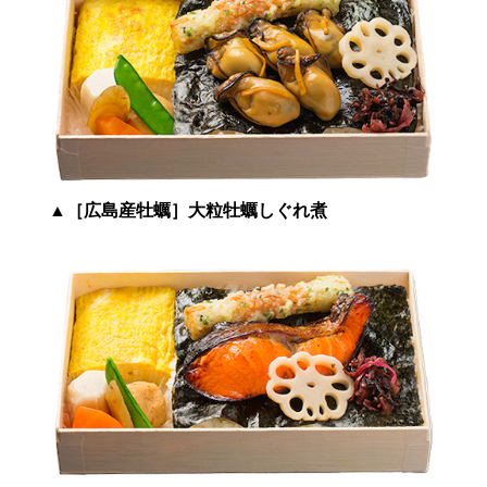
▲
［広島産牡蠣］大粒牡蠣しぐれ煮