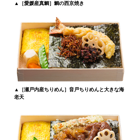
▲
［愛媛産真鯛］鯛の西京焼き
▲
［瀬戸内産ちりめん］音戸ちりめんと大きな海
老天