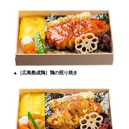
▲
［広島熟成鶏］鶏の照り焼き