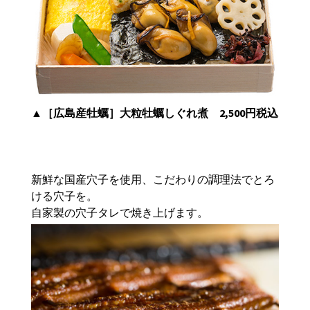
▲
［広島産牡蠣］大粒牡蠣しぐれ煮 2,500円税込
新鮮な国産穴子を使用、こだわりの調理法でとろ
ける穴子を。
自家製の穴子タレで焼き上げます。