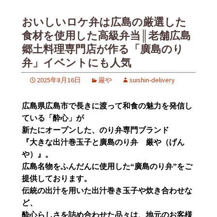
おいしいロケ弁は広島の厳選した
食材を使用した高級弁当║老舗広島
郷土料理専門店が作る「廣島のり
弁」イベントにも人気
2025年8月16日
厳や
suishin-delivery
広島県広島市で長きに渡って和食の魅力を発信し
ている「酔心」が
新たにオープンした、のり弁専門ブランド
『大きな出汁巻玉子と廣島のり弁 厳や（げん
や）』。
広島名物をふんだんに使用した“廣島のり弁”をご
提供しております。
伝統の出汁を用いた出汁巻き玉子や炊き合わせな
ど、
酔心らしさを詰め合わせた品々は、地元のお客様