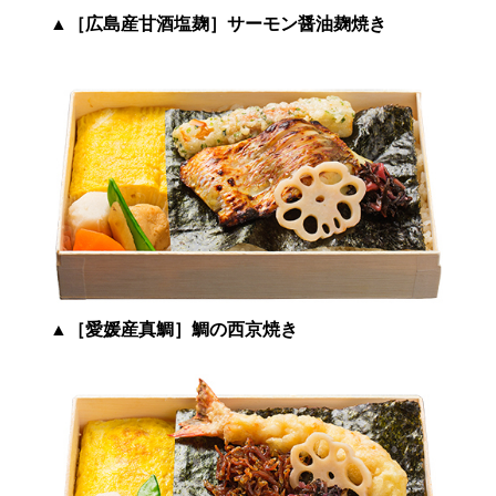
▲
［広島産甘酒塩麹］サーモン醤油麹焼き
▲
［愛媛産真鯛］鯛の西京焼き